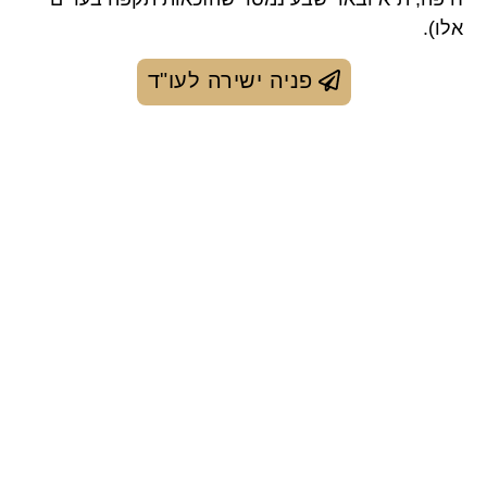
אלו).
פניה ישירה לעו"ד