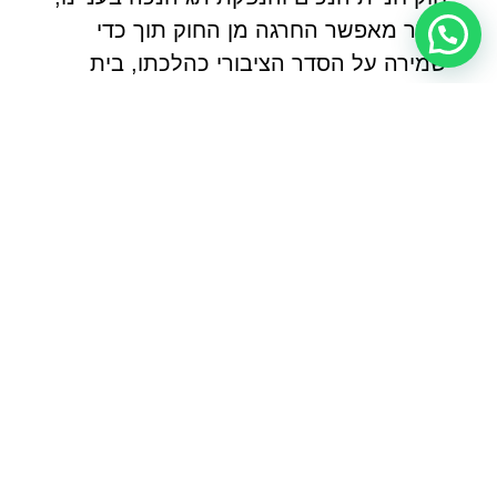
אשר מאפשר החרגה מן החוק תוך כדי
שמירה על הסדר הציבורי כהלכתו, בית
המשפט העליון מצא לנכון להעתיק את
דרישות אלו גם בעבור רכבי פריקה וטעינה.
סוגי תו נכה
בניגוד לאשר רוב הציבור סבור, ישנו מגוון
רב של סוגי תו נכה אשר משתנים על פי
סימניהם, כאשר יש בכך בכדי להעיד אודות
צרכיו של בעליו של אותו תג נכה.
בהמשך לכך, תג נכה רגיל הוא בעל
משולש ירוק בתוכו, כאשר תג נכה של אדם
אשר נעזר בכיסא גלגלים מופיע עם מלבן
כחול, זאת בנוסף לתג נכה אשר מונפק